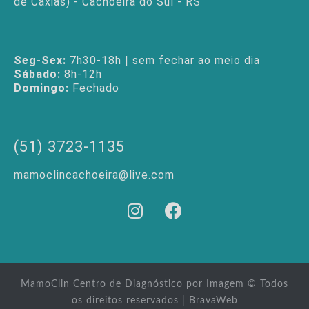
de Caxias) - Cachoeira do Sul - RS
Seg-Sex:
7h30-18h | sem fechar ao meio dia
Sábado:
8h-12h
Domingo:
Fechado
(51) 3723-1135
mamoclincachoeira@live.com
MamoClin Centro de Diagnóstico por Imagem © Todos
os direitos reservados |
BravaWeb