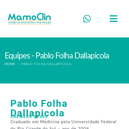
Equipes - Pablo Folha Dallapicola
HOME
PABLO FOLHA DALLAPICOLA
Pablo Folha
Dallapicola
CREMERS 30355
Graduado em Medicina pela Universidade Federal
do Rio Grande do Sul – ano de 2006.